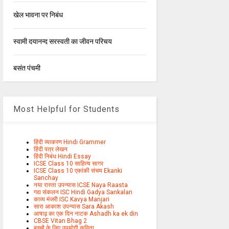
खेल भावना पर निबंध
स्वामी दयानन्द सरस्वती का जीवन परिचय
बसंत पंचमी
Most Helpful for Students
हिंदी व्याकरण Hindi Grammer
हिंदी पत्र लेखन
हिंदी निबंध Hindi Essay
ICSE Class 10 साहित्य सागर
ICSE Class 10 एकांकी संचय Ekanki
Sanchay
नया रास्ता उपन्यास ICSE Naya Raasta
गद्य संकलन ISC Hindi Gadya Sankalan
काव्य मंजरी ISC Kavya Manjari
सारा आकाश उपन्यास Sara Akash
आषाढ़ का एक दिन नाटक Ashadh ka ek din
CBSE Vitan Bhag 2
बच्चों के लिए उपयोगी कविता