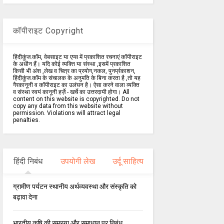
कॉपीराइट Copyright
हिंदीकुंज.कॉम, वेबसाइट या एप्स में प्रकाशित रचनाएं कॉपीराइट
के अधीन हैं। यदि कोई व्यक्ति या संस्था ,इसमें प्रकाशित
किसी भी अंश ,लेख व चित्र का प्रयोग,नकल, पुनर्प्रकाशन,
हिंदीकुंज.कॉम के संचालक के अनुमति के बिना करता है ,तो यह
गैरकानूनी व कॉपीराइट का उलंघन है। ऐसा करने वाला व्यक्ति
व संस्था स्वयं कानूनी हर्ज़े - खर्चे का उत्तरदायी होगा। All
content on this website is copyrighted. Do not
copy any data from this website without
permission. Violations will attract legal
penalties.
हिंदी निबंध
उपयोगी लेख
उर्दू साहित्य
ग्रामीण पर्यटन स्थानीय अर्थव्यवस्था और संस्कृति को
बढ़ावा देना
भारतीय कृषि की समस्या और समाधान पर निबंध