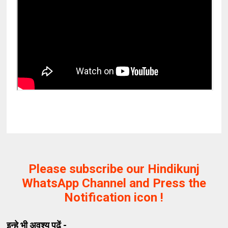
Please subscribe our Hindikunj
WhatsApp Channel and Press the
Notification icon !
इन्हे भी अवश्य पढ़ें -