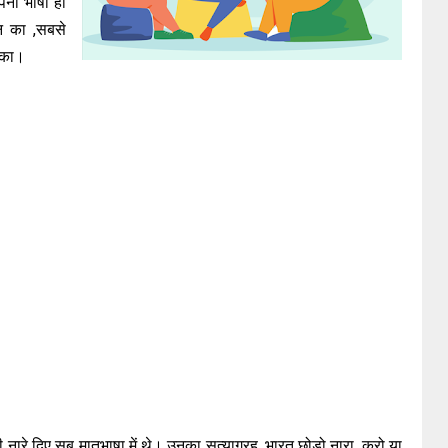
पनी भाषा ही
पन का ,सबसे
े का।
 नारे दिए सब मातृभाषा में थे। उनका सत्याग्रह ,भारत छोड़ो नारा ,करो या