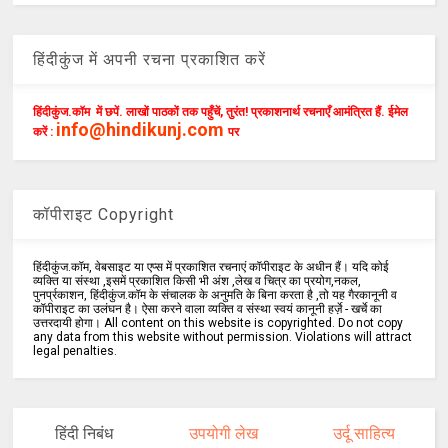
हिंदीकुंज में अपनी रचना प्रकाशित करें
हिंदीकुंज.कॉम में छपें. लाखों पाठकों तक पहुँचें, तुरंत! प्रकाशनार्थ रचनाएँ आमंत्रित हैं. ईमेल
info@hindikunj.com
करें :
पर
कॉपीराइट Copyright
हिंदीकुंज.कॉम, वेबसाइट या एप्स में प्रकाशित रचनाएं कॉपीराइट के अधीन हैं। यदि कोई
व्यक्ति या संस्था ,इसमें प्रकाशित किसी भी अंश ,लेख व चित्र का प्रयोग,नकल,
पुनर्प्रकाशन, हिंदीकुंज.कॉम के संचालक के अनुमति के बिना करता है ,तो यह गैरकानूनी व
कॉपीराइट का उलंघन है। ऐसा करने वाला व्यक्ति व संस्था स्वयं कानूनी हर्ज़े - खर्चे का
उत्तरदायी होगा। All content on this website is copyrighted. Do not copy
any data from this website without permission. Violations will attract
legal penalties.
हिंदी निबंध
उपयोगी लेख
उर्दू साहित्य