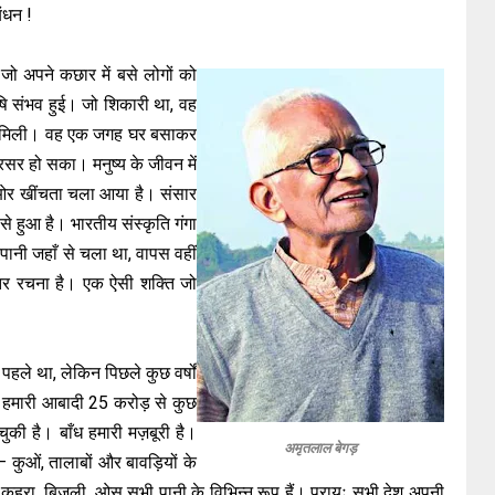
बंधन !
जो अपने कछार में बसे लोगों को
ि संभव हुई। जो शिकारी था, वह
ति मिली। वह एक जगह घर बसाकर
्रसर हो सका। मनुष्य के जीवन में
की ओर खींचता चला आया है। संसार
से हुआ है। भारतीय संस्कृति गंगा
 पानी जहाँ से चला था, वापस वहीं
ंतर रचना है। एक ऐसी शक्ति जो
हले था, लेकिन पिछले कुछ वर्षों
 हमारी आबादी 25 करोड़ से कुछ
ी है। बाँध हमारी मज़बूरी है।
अमृतलाल बेगड़
ै – कुओं, तालाबों और बावड़ियों के
ता, कुहरा, बिजली, ओस सभी पानी के विभिन्न रूप हैं। प्रायः सभी देश अपनी