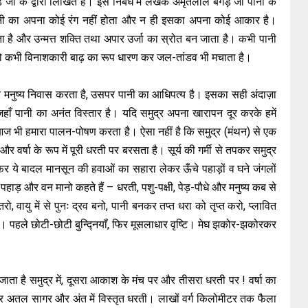
ड़ जी के द्वारा लिखित है। इस निबंध में लेखक अमृतलाल बेगड़ जी पानी के
पानी का अपना कोई रंग नहीं होता और न ही इसका अपना कोई आकार है।
ता है और उन्मत्त शक्ति तथा अपार उर्जा का स्रोत बन जाता है। कभी पानी
, तो कभी विनाशकारी बाढ़ का रूप धारण कर जल-तांडव भी मचाता है।
पर मनुष्य निवास करता है, उसपर पानी का आधिपत्य है। इसका सही अंदाज़ा
 जहाँ पानी का अनंत विस्तार है। यदि समुद्र अपना खारापन दूर करके हमें
ज भी हमारा पालन-पोषण करता है। ऐसा नहीं है कि समुद्र (मंथन) से एक
र्षा के रूप में पूरी धरती पर बरसता है। सूर्य की गर्मी से तपकर समुद्र
िर ये बादल मानसून की हवाओं का सहारा लेकर ऊँचे पहाड़ों व घने जंगलों
 पहाड़ और वन मानो कहते हैं – धरती, पशु-पक्षी, पेड़-पौधे और मनुष्य कब से
रो, वायु में से पुनः द्रव बनो, पानी बनकर तप्त धरा को तृप्त करो, प्लावित
ो। पहले छोटी-छोटी बुन्द्नियाँ, फिर मूसलाधार वृष्टि। मेघ झकोर-झकोरकर
जाता है समुद्र में, दूसरा आकाश के मंच पर और तीसरा धरती पर ! वर्षा का
तल सागर और अंत में विस्तृत धरती। लाखों वर्ग किलोमीटर तक फैला