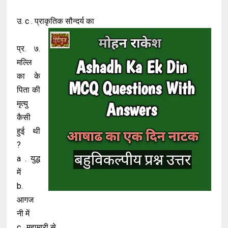
उ. c . प्राकृतिक सौन्दर्य का
प्र. ७.
मल्लि
का के
पिता की
मृत्यु
कैसी
हुई थी
?
a . युद्ध
में
b.
आगज
नी में
c . महामारी से