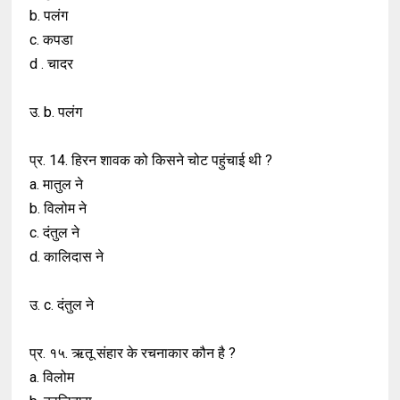
b. पलंग
c. कपडा
d . चादर
उ. b. पलंग
प्र. 14. हिरन शावक को किसने चोट पहुंचाई थी ?
a. मातुल ने
b. विलोम ने
c. दंतुल ने
d. कालिदास ने
उ. c. दंतुल ने
प्र. १५. ऋतू संहार के रचनाकार कौन है ?
a. विलोम