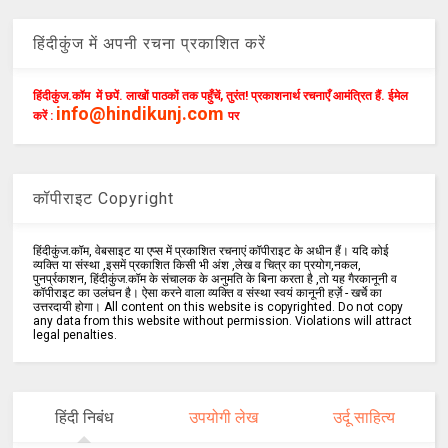
हिंदीकुंज में अपनी रचना प्रकाशित करें
हिंदीकुंज.कॉम में छपें. लाखों पाठकों तक पहुँचें, तुरंत! प्रकाशनार्थ रचनाएँ आमंत्रित हैं. ईमेल
info@hindikunj.com
करें :
पर
कॉपीराइट Copyright
हिंदीकुंज.कॉम, वेबसाइट या एप्स में प्रकाशित रचनाएं कॉपीराइट के अधीन हैं। यदि कोई
व्यक्ति या संस्था ,इसमें प्रकाशित किसी भी अंश ,लेख व चित्र का प्रयोग,नकल,
पुनर्प्रकाशन, हिंदीकुंज.कॉम के संचालक के अनुमति के बिना करता है ,तो यह गैरकानूनी व
कॉपीराइट का उलंघन है। ऐसा करने वाला व्यक्ति व संस्था स्वयं कानूनी हर्ज़े - खर्चे का
उत्तरदायी होगा। All content on this website is copyrighted. Do not copy
any data from this website without permission. Violations will attract
legal penalties.
हिंदी निबंध
उपयोगी लेख
उर्दू साहित्य