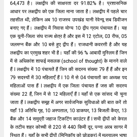
64,473 है। लक्षद्वीप की साक्षरता दर 91.82% है। प्रशासनिक
आधार पर लक्षद्वीप को एक जिला माना जाता है। लक्षद्वीप में पहले चार
तहसील थी, लेकिन अब 10 राजस्व उपखंड यानी रेवेन्यू सब डिवीजन
बनाए गए हैं। लक्षद्वीप में निवास योग्य 10 द्वीप ग्राम पंचायत हैं। यह
एक यूनी-जिला संघ राज्य क्षेत्र है और इस में 12 एटोल, 03 रीफ, 05
जलमग्न बैंक और 10 बसे हुए द्वीप हैं। राजधानी कवरत्ती है और यह
लक्षद्वीप का प्रमुख शहर भी है। यहाँ की 96 % आबादी मुस्लिम हैं जिन
में से अधिकांश शाफई मसलक (school of thought) के मानने वाले
हैं l लक्षद्वीप में 10 पंचायतें हैं जिन की सदस्य संख्या 79 हैं हैं और इन
79 सदस्यों में 30 महिलाएँ हैं l 10 में से 04 पंचायतों का अध्यक्ष पद
महिलाओं पास हैं l लक्षद्वीप में एक जिला पंचायत हैं जस की सदस्य
संख्या 22 हैं, जिन में से 12 महिलाएँ हैं l यहाँ से एक सांसद भी चुना
जाता हैं l लक्षद्वीप समूह में अगर सार्वजनिक सुविधाओ की बात करें तो
यहाँ 13 अतिथि गृह, 10 अस्पताल, 10 डाकघर, 13 बिजली केंद्र, 13
बैंक और 14 समुद्री जहाज टिकटिंग काउंटर हैं l सभी द्वीपों को केरल
के तटीय शहर कोच्ची से 220 से 440 किमी दूर, पन्ना अरब सागर में
स्थित हैं। यहाँ के सभी द्वीपों (मिनिकॉय को छोड़कर) में मलयालम भाषा