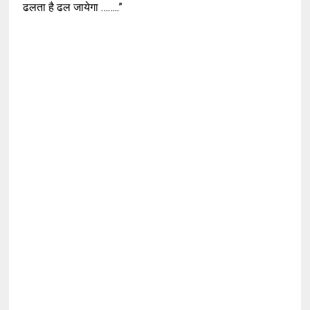
ढलता है ढल जायेगा ……..”