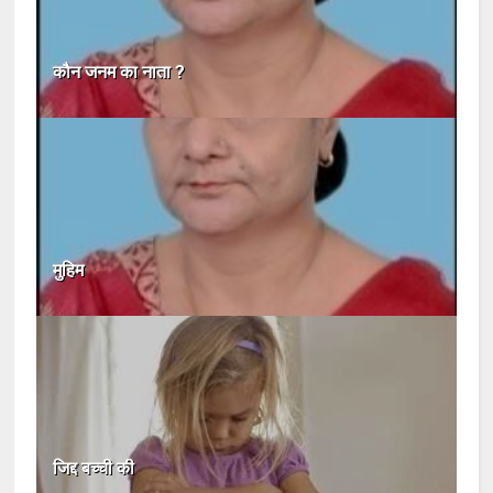
कौन जनम का नाता ?
मुहिम
जिद्द बच्ची की