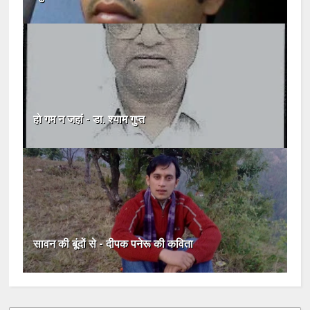
हो गम न जहां - डा. श्याम गुप्त
सावन की बूंदों से - दीपक पनेरू की कविता