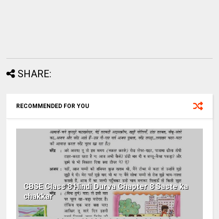
SHARE:
RECOMMENDED FOR YOU
CBSE Class 8 Hindi Durva Chapter 8 Saste ka
chakkar