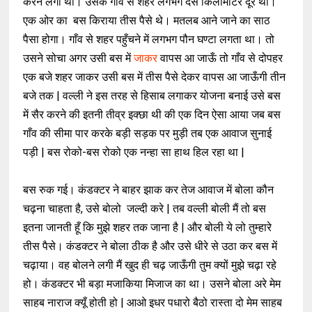
करने लगी थी। उसके गाँव से शहर लगभग दस किलोमीटर दूर था।
एक ओर का बस किराया तीस पैसे थे। मतलब आने जाने का साठ
पैसा होगा। गाँव से शहर पहुँचने में लगभग पौन घण्टा लगता था। तो
उसने सोचा अगर उसी बस में
जाकर
वापस आ जाऊँ तो गाँव से दोपहर
एक बजे शहर जाकर उसी बस में तीस पैसे देकर वापस आ जाऊँगी तीन
बजे तक | वल्ली ने इस तरह से हिसाब लगाकर योजना बनाई उसे बस
में सैर करने की इतनी तीव्र इक्छा थी की एक दिन ऐसा आया जब बस
गाँव की सीमा पार करके बड़ी सड़क पर मुड़ी तब एक आवाज सुनाई
पड़ी | बस रोको-बस रोको एक नन्हा सा हाथ हिल रहा था |
बस रुक गई। कंडक्टर ने बाहर झाक कर तेज आवाज में बोला कौन
चढ़ना चाहता है, उसे बोलो जल्दी करे | तब वल्ली बोली मैं तो बस
इतना जानती हूँ कि मुझे शहर तक जाना है |
और बोली ये लो तुम्हारे
तीस पैसे। कंडक्टर ने बोला ठीक है और उसे धीरे से उठा कर बस में
चढ़ाया। वह बोलने लगी मैं खुद ही चढ़ जाऊँगी तुम क्यों मुझे चढ़ा रहे
हो। कंडक्टर भी बड़ा मजाकिया मिजाज का था। उसने बोला अरे मेम
साहब नाराज क्यूँ होती हो | आओ इधर पधारो बैठो रास्ता दो मेम साहब