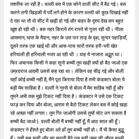
तशरीफ ला रही है। वल्ली बस में एक कोने वाली सीट में बैठ गई। बस
चलने लगी खिड़की में पर्दे लगे होने के कारण वल्ली को कुछ दिखाई नहीं
दे रहा था तो वो सीट में खड़ी हो गई और बाहर के दृश्य देख कर बहुत
खुश हो रही थी। बस नहर किराने तंग रास्ते से गुजर रही थी। नीला
आसमान, घास के मैदान, नहर के उस पार ताड़ के वृक्ष, सुन्दर पहाड़ियाँ,
दूसरे तरफ एक खाई थी और आस-पास चारों तरफ हरी-भरी खेत
हरियाली ही हरियाली नजर आ रही थी । वाह ये नाजारा अद्भुत था।
फिर अचानक किसी ने कहा सुनो बच्ची तुम खड़ी क्यों हो बैठ जाओ एक
उम्रदराज आदमी उससे कह रहा था। लेकिन वह चीढ़ गई और बोली
यहाँ कोई बच्ची नहीं है, मैंने पूरा किराया दिया है तभी कंडक्टर बोला ये
बड़ी मेम साहिबा है। वल्ली ने गुस्से से बोला मैं मेम साहिब नही हूँ और
तुमने अभी तक मुझे टिकट नहीं दिया है। कंडक्टर ने उसे एक टिकट
फाड़ कर दिया और बोला, आराम से बैठो टिकट लेकर बस में कोई खड़ा
रहे अच्छा नहीं लगता। तुम गिर जाओगी उससे तुम्हें चोट लग सकता है
बच्ची बैठ जाओ | वल्ली बोली मैं बच्ची नहीं हूँ, मैं आठ साल की हूँ।
कंडक्टर ने हँसते हुए बोला अरे हाँ तुम बच्ची नहीं हो। मैं भी कैसा बुद्धु
हूँ। तभी बस रुकी और नए सवारी बैठे एक बड़ी उम्र की औरत बल्ली