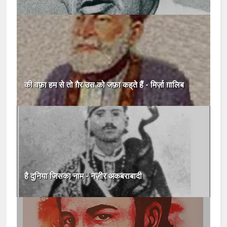
की वफ़ा हम से तो ग़ैर उस को जफ़ा कह्‌ते हैं - मिर्ज़ा ग़ालिब
है दुनिया जिसका नाम - नज़ीर अकबराबादी