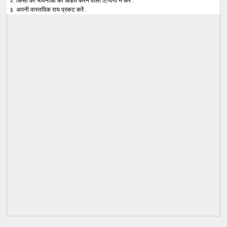
२. किसी की भावनाओं को आहत करने वाली टिप्पणी न करें .
३. अपनी वास्तविक राय प्रकट करें .