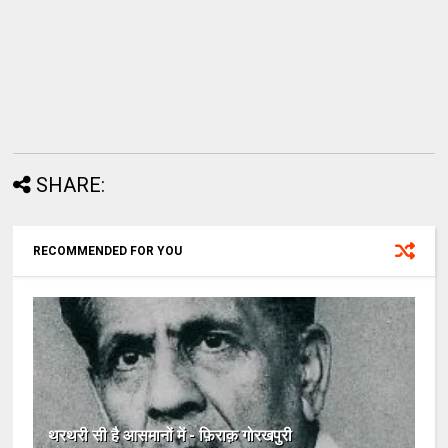
SHARE:
RECOMMENDED FOR YOU
थरथरी सी है आसमानों में - फ़िराक़ गोरखपुरी