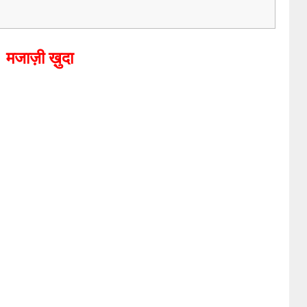
मजाज़ी ख़ुदा