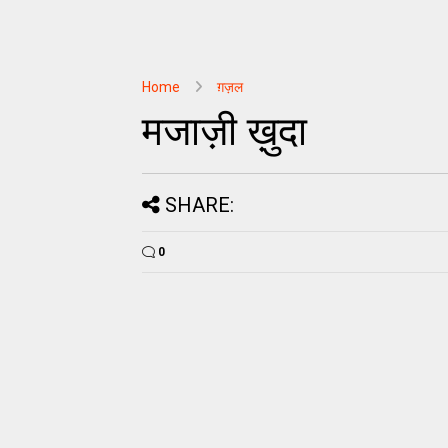
Home
ग़ज़ल
मजाज़ी ख़ुदा
SHARE:
0