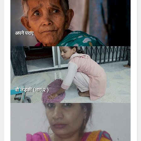
अपने पराए
वो लड़की (भाग २ )