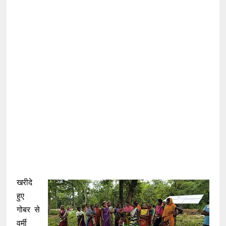
खरीदे
हुए
गोबर से
वर्मी