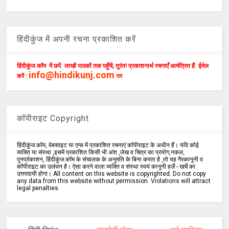
हिंदीकुंज में अपनी रचना प्रकाशित करें
हिंदीकुंज.कॉम में छपें. लाखों पाठकों तक पहुँचें, तुरंत! प्रकाशनार्थ रचनाएँ आमंत्रित हैं. ईमेल
info@hindikunj.com
करें :
पर
कॉपीराइट Copyright
हिंदीकुंज.कॉम, वेबसाइट या एप्स में प्रकाशित रचनाएं कॉपीराइट के अधीन हैं। यदि कोई
व्यक्ति या संस्था ,इसमें प्रकाशित किसी भी अंश ,लेख व चित्र का प्रयोग,नकल,
पुनर्प्रकाशन, हिंदीकुंज.कॉम के संचालक के अनुमति के बिना करता है ,तो यह गैरकानूनी व
कॉपीराइट का उलंघन है। ऐसा करने वाला व्यक्ति व संस्था स्वयं कानूनी हर्ज़े - खर्चे का
उत्तरदायी होगा। All content on this website is copyrighted. Do not copy
any data from this website without permission. Violations will attract
legal penalties.