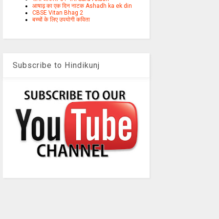
आषाढ़ का एक दिन नाटक Ashadh ka ek din
CBSE Vitan Bhag 2
बच्चों के लिए उपयोगी कविता
Subscribe to Hindikunj