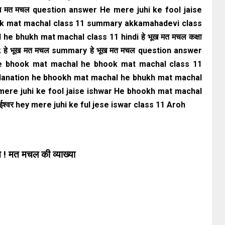
ख मत मचल question answer He mere juhi ke fool jaise
k mat machal class 11 summary akkamahadevi class
e bhukh mat machal class 11 hindi हे भूख मत मचल कक्षा
ak हे भूख मत मचल summary हे भूख मत मचल question answer
he bhook mat machal he bhook mat machal class 11
anation he bhookh mat machal he bhukh mat machal
He mere juhi ke fool jaise ishwar He bhookh mat machal
ैसे ईश्वर hey mere juhi ke ful jese iswar class 11 Aroh
ख ! मत मचल की व्याख्या