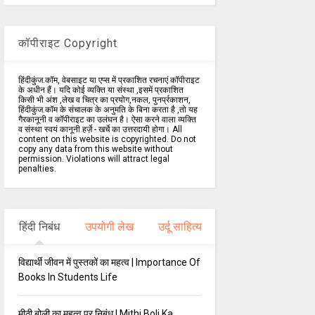
कॉपीराइट Copyright
हिंदीकुंज.कॉम, वेबसाइट या एप्स में प्रकाशित रचनाएं कॉपीराइट
के अधीन हैं। यदि कोई व्यक्ति या संस्था ,इसमें प्रकाशित
किसी भी अंश ,लेख व चित्र का प्रयोग,नकल, पुनर्प्रकाशन,
हिंदीकुंज.कॉम के संचालक के अनुमति के बिना करता है ,तो यह
गैरकानूनी व कॉपीराइट का उलंघन है। ऐसा करने वाला व्यक्ति
व संस्था स्वयं कानूनी हर्ज़े - खर्चे का उत्तरदायी होगा। All
content on this website is copyrighted. Do not
copy any data from this website without
permission. Violations will attract legal
penalties.
हिंदी निबंध
उपयोगी लेख
उर्दू साहित्य
विद्यार्थी जीवन में पुस्तकों का महत्व | Importance Of
Books In Students Life
मीठी बोली का महत्व पर निबंध | Mithi Boli Ka