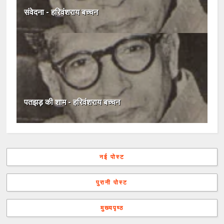
संवेदना - हरिवंशराय बच्चन
पतझड़ की शाम - हरिवंशराय बच्चन
नई पोस्ट
पुरानी पोस्ट
मुख्यपृष्ठ