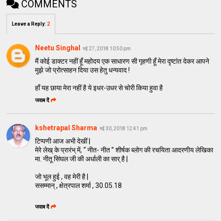
COMMENTS
Leave a Reply
:
2
Neetu Singhal
मई 27, 2018 10:50 pm
मैं कोई डाक्टर नहीं हूँ महोदय एक साधारण सी गृहणी हूँ मेरा दृष्टांत देकर आपने
मुझे जो प्रोत्साहन दिया उस हेतु धन्यवाद !
हाँ यह छाया मेरा नहीं है ये इधर-उधर से चोरी किया हुवा है
जवाब दें
kshetrapal Sharma
मई 30, 2018 12:41 pm
टिप्पणी आज अभी देखीं |
मेरे लेख् के प्रारंभ् में, “ नीत- नीत ” शीर्षक ब्लोग की रचयिता आदरणीय लेखिका
मा. नीतू सिंघल जी की अर्धाली का सार् है |
जो भूल हुई , वह मेरी है |
ससम्मान् , क्षेत्रपाल शर्मा , 30.05.18
जवाब दें