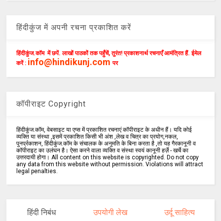
हिंदीकुंज में अपनी रचना प्रकाशित करें
हिंदीकुंज.कॉम में छपें. लाखों पाठकों तक पहुँचें, तुरंत! प्रकाशनार्थ रचनाएँ आमंत्रित हैं. ईमेल
info@hindikunj.com
करें :
पर
कॉपीराइट Copyright
हिंदीकुंज.कॉम, वेबसाइट या एप्स में प्रकाशित रचनाएं कॉपीराइट के अधीन हैं। यदि कोई
व्यक्ति या संस्था ,इसमें प्रकाशित किसी भी अंश ,लेख व चित्र का प्रयोग,नकल,
पुनर्प्रकाशन, हिंदीकुंज.कॉम के संचालक के अनुमति के बिना करता है ,तो यह गैरकानूनी व
कॉपीराइट का उलंघन है। ऐसा करने वाला व्यक्ति व संस्था स्वयं कानूनी हर्ज़े - खर्चे का
उत्तरदायी होगा। All content on this website is copyrighted. Do not copy
any data from this website without permission. Violations will attract
legal penalties.
हिंदी निबंध
उपयोगी लेख
उर्दू साहित्य