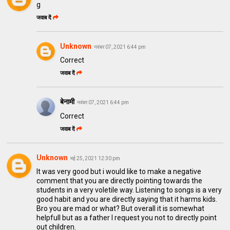
g
जवाब दें
Unknown
नवंबर 07, 2021 6:44 pm
Correct
जवाब दें
बेनामी
नवंबर 07, 2021 6:44 pm
Correct
जवाब दें
Unknown
मई 25, 2021 12:30 pm
It was very good but i would like to make a negative
comment that you are directly pointing towards the
students in a very voletile way. Listening to songs is a very
good habit and you are directly saying that it harms kids.
Bro you are mad or what? But overall it is somewhat
helpfull but as a father I request you not to directly point
out children.