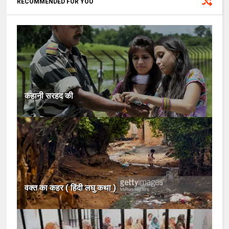
RECOMMENDED FOR YOU
कहानी सरहद की
वक्त का कहर ( हिंदी लघु कथा )