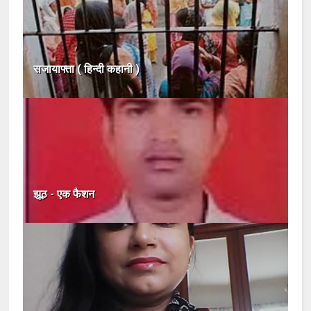
सजायाफ्ता ( हिन्दी कहानी )
झूठ - एक फैशन