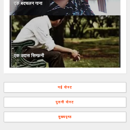
एक बदचलन गाना
एक उदास सिम्फ़नी
नई पोस्ट
पुरानी पोस्ट
मुख्यपृष्ठ