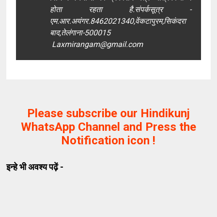
होता रहता है.संपर्कसूत्र -
एम.आर.अयंगर.8462021340,वेंकटापुरम,सिकंदरा
बाद,तेलंगाना-500015
Laxmirangam@gmail.com
Please subscribe our Hindikunj
WhatsApp Channel and Press the
Notification icon !
इन्हे भी अवश्य पढ़ें -