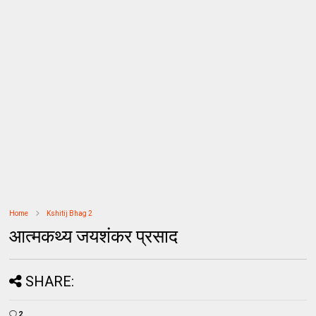
Home
Kshitij Bhag 2
आत्‍मकथ्‍य जयशंकर प्रसाद
SHARE:
2