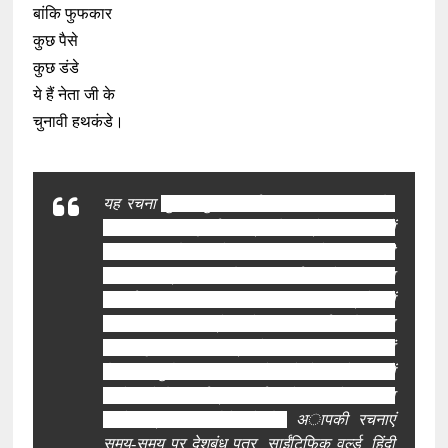
बांकि फुफकार
कुछ पैसे
कुछ डंडे
ये हैं नेता जी के
चुनावी हथकंडे।
यह रचना
सुशील कुमार शर्मा जी द्वारा लिखी गयी है .
आप व्यवहारिक भूगर्भ शास्त्र और अंग्रेजी साहित्य में
परास्नातक हैं। इसके साथ ही आपने बी.एड. की
उपाध‍ि भी प्राप्त की है। आप वर्तमान में शासकीय
आदर्श उच्च माध्य विद्यालय, गाडरवारा, मध्य प्रदेश में
वरिष्ठ अध्यापक (अंग्रेजी) के पद पर कार्यरत हैं। आप
एक उत्कृष्ट शिक्षा शास्त्री के आलावा सामाजिक एवं
वैज्ञानिक मुद्दों पर चिंतन करने वाले लेखक के रूप में
जाने जाते हैं| अंतर्राष्ट्रीय जर्नल्स में शिक्षा से सम्बंधित
आलेख प्रकाशित होते रहे हैं |
अापकी रचनाएं
समय-समय पर देशबंधु पत्र ,साईंटिफिक वर्ल्ड ,हिंदी