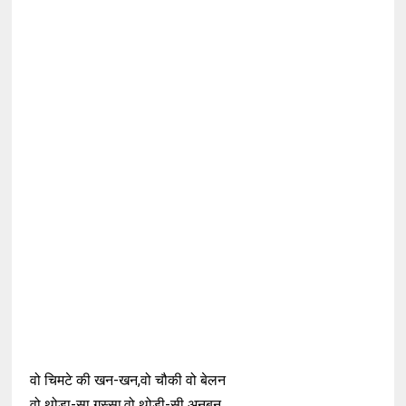
वो चिमटे की खन-खन,वो चौकी वो बेलन
वो थोड़ा-सा गुस्सा,वो थोड़ी-सी अनबन