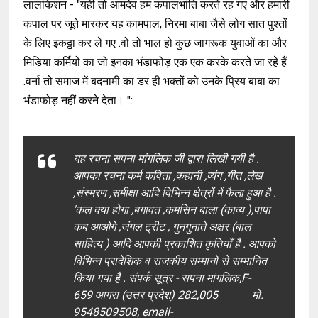
लालकिशन
- "
यही तो आमदेव हम कपालभांति करते रह गए और हमारी
कपाल पर जूते मारकर यह
कामपाल
,
निरमा बाबा जैसे लोग सात पुश्तों
के लिए इकठ्ठा कर ले गए .वो तो भाल हो कुछ जागरूक युवाओं का और
मिडिया कर्मियों का जो इनका भंडाफोड़
एक एक करके करते जा रहे हैं
.वर्ना तो समाज में बदनामी का डर ही भक्तों को उनके प्रिय बाबा का
भंडाफोड़ नहीं करने देता
। "
:
यह रचना सपना मांगलिक जी द्वारा लिखी गयी है .
आपका रचना कर्म कविता ,कहानी ,व्यंग ,गीत ,लेख
,संस्मरण ,समीक्षा आदि विभिन्न क्षेत्रों में फैला हुआ है .
'कल क्या होगा ,बगावत ,कमसिन बाला (काव्य ),पापा
कब आओगे ,जंगल ट्रीट , गुनगुनाते अक्षर (बाल
साहित्य ) आदि आपकी प्रकाशित कृतियाँ है . आपको
विभिन्न प्रादेशिक व राजकीय सम्मानों से सम्मानित
किया गया है .
संपर्क सूत्र - सपना मांगलिक,
F-
659
आगरा
(उत्तर प्रदेश)
282,005
मो.
9548509508,
email-