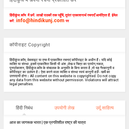
हिंदीकुंज में अपनी रचना प्रकाशित करें
हिंदीकुंज.कॉम में छपें. लाखों पाठकों तक पहुँचें, तुरंत! प्रकाशनार्थ रचनाएँ आमंत्रित हैं. ईमेल
info@hindikunj.com
करें :
पर
कॉपीराइट Copyright
हिंदीकुंज.कॉम, वेबसाइट या एप्स में प्रकाशित रचनाएं कॉपीराइट के अधीन हैं। यदि कोई
व्यक्ति या संस्था ,इसमें प्रकाशित किसी भी अंश ,लेख व चित्र का प्रयोग,नकल,
पुनर्प्रकाशन, हिंदीकुंज.कॉम के संचालक के अनुमति के बिना करता है ,तो यह गैरकानूनी व
कॉपीराइट का उलंघन है। ऐसा करने वाला व्यक्ति व संस्था स्वयं कानूनी हर्ज़े - खर्चे का
उत्तरदायी होगा। All content on this website is copyrighted. Do not copy
any data from this website without permission. Violations will attract
legal penalties.
हिंदी निबंध
उपयोगी लेख
उर्दू साहित्य
आज का जागरूक भारत | एक प्रगतिशील राष्ट्र की यात्रा