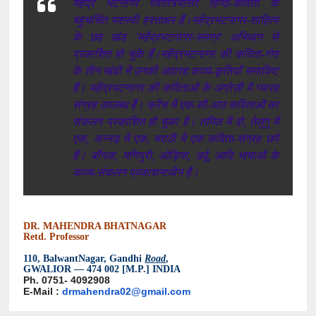
महेंद्र भटनागर स्वातंत्र्योत्तर हिन्दी-कविता के
बहुचर्चित यशस्वी हस्ताक्षर हैं।
महेंद्रभटनागर-साहित्य
के छह खंड 'महेंद्रभटनागर-समग्र' अभिधान से
प्रकाशित हो चुके हैं।महेंद्रभटनागर की कविता-गंगा
के तीन खंडों में उनकी अठारह काव्य-कृतियाँ समाविष्ट
हैं। महेंद्रभटनागर की कविताओं के अंग्रेज़ी में ग्यारह
संग्रह उपलब्ध हैं। फ्रेंच में एक-सौ-आठ कविताओं का
संकलन प्रकाशित हो चुका है। तमिल में दो, तेलुगु में
एक, कन्नड़ में एक, मराठी में एक कविता-संग्रह छपे
हैं। बाँगला, मणिपुरी, ओड़िया, उर्दू, आदि भाषाओं के
काव्य-संकलन प्रकाशनाधीन हैं।
DR. MAHENDRA BHATNAGAR
Retd. Professor
110, BalwantNagar, Gandhi
Road
,
GWALIOR — 474 002 [M.P.] INDIA
Ph. 0751- 4092908
E-Mail :
drmahendra02@gmail.com