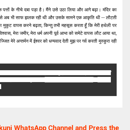
क पत्तों के नीचे दबा पड़ा है। मैंने उसे उठा लिया और आगे बढ़ा। मंदिर का
पर से अब भी साफ झलक रही थी और उसके सामने एक आकृति थी -- लौटती
का मुकुट वापस करने बढ़ता, किन्तु तभी महसूस करता हूँ कि मेरी हथेली पर
मविश्वास, मेरा जमीर, मेरा धर्म अपनी पूर्व आभा को समेटे वापस लौट आया था,
ज्जित मेरे अन्तर्मन में ईश्वर को धन्यवाद देती मुझ पर गर्व करती मुस्कुरा रही
्वारा लिखी गयी है. आप मध्यप्रदेश विद्युत् मंडल से सम्बद्ध रहे हैं . आपकी
बंद दरवाजे और अन्य कहानियाँ
बूंद- बूंद
भी प्रसारित हो चुकी है . '
' ,'
.
ikunj WhatsApp Channel and Press the