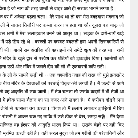
 वह रातभर भोंकनेवाला कुत्ता भी यकायक ऊपर मुंह उठा रोने लगा। पर
होता है जो नाग की तरह बाम्बी से बाहर आते ही सरपट भागने लगता है।
 पर मैं अकेला बढ़ता चला। मेरे साथ था तो बस मेरा बदहवास मकसद जो
ली में जाकर तिजौरी पर कब्जा करना चाहता था और दूसरा वह चाकू जो
बस क्षणों में मेरा सलाहकार बनने को आतुर था। सड़क के दायें-बायें खड़े
 में पड़े ऊँघ रहे थे। दरख्तों पर करवट बदलती हवा अपनी सिसकारियों से
ेती थी। बाकी सब अंतरिक्ष की गहराइयों को समेटे शून्य की तरह था। तभी
 मंदिर के खुले द्वार से प्रवेश कर घंटियों को झकझोर दिया। खामोशी को
झना उठी और मंदिर में जलते दीप की लौ भी एकबारगी काँप उठी।
 के लौ के सामने खड़ी थी -- एक चश्मदीद गवाह की तरह जो मुझे झकझोर
े बीच मंदिर के देवताओं की परछाई विकृत-सी लगती है। मैं जल्दी से आगे
तो वह आकृति भी रुक जाती। मैं तेज चलता तो उसके कदमों में भी तेजी आ
ी में हरेक साया शैतान का सा नजर आने लगता है। मैं करीबन दौड़ने लगा
 तेजी से फासला तय करता। विवश हो मैं छलांग लगाकर झाड़ियों में छिप
ोशनी में आकर रुक गई ताकि मैं उसे ठीक से देख, समझ सकूँ। मैंने देखा
सुसज्जित वह ईश्वर की आकृति धारण किये था। उसके चेहरे पर वही चिर
ो भ्रमित करती रही है। वही सरल मुद्रा जो हम गरीबों की परेशानियों और