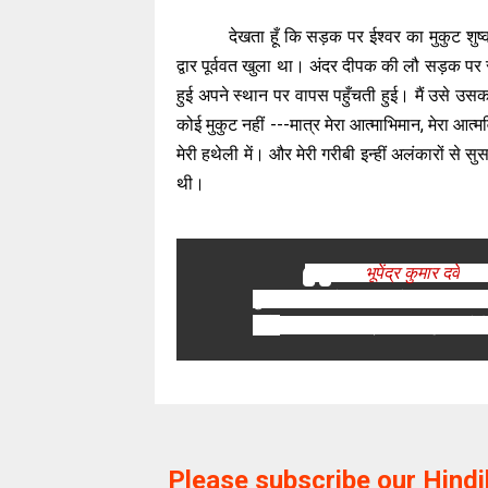
देखता हूँ कि सड़क पर ईश्वर का मुकुट शुष्
द्वार पूर्ववत खुला था। अंदर दीपक की लौ सड़क 
हुई अपने स्थान पर वापस पहुँचती हुई। मैं उसे उस
कोई मुकुट नहीं ---मात्र मेरा आत्माभिमान, मेरा आत्
मेरी हथेली में। और मेरी गरीबी इन्हीं अलंकारों से सुस
थी।
यह रचना
भूपेंद्र कुमार दवे
जी द
कुछ कहानियाँ व कवितायें आकाशवाणी से 
आँसू
' आदि आपकी प्रकाशित कृतियाँ है 
Please subscribe our Hind