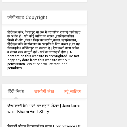
कॉपीराइट Copyright
हिंदीकुंज.कॉम, वेबसाइट या एप्स में प्रकाशित रचनाएं कॉपीराइट
के अधीन हैं। यदि कोई व्यक्ति या संस्था ,इसमें प्रकाशित
किसी भी अंश ,लेख व चित्र का प्रयोग,नकल, पुनर्प्रकाशन,
हिंदीकुंज.कॉम के संचालक के अनुमति के बिना करता है ,तो यह
गैरकानूनी व कॉपीराइट का उलंघन है। ऐसा करने वाला व्यक्ति
व संस्था स्वयं कानूनी हर्ज़े - खर्चे का उत्तरदायी होगा। All
content on this website is copyrighted. Do not
copy any data from this website without
permission. Violations will attract legal
penalties.
हिंदी निबंध
उपयोगी लेख
उर्दू साहित्य
जैसी करनी वैसी भरनी पर कहानी लेखन | Jaisi karni
waisi Bharni Hindi Story
विद्यार्थी जीवन में पुस्तकों का महत्व | Importance Of