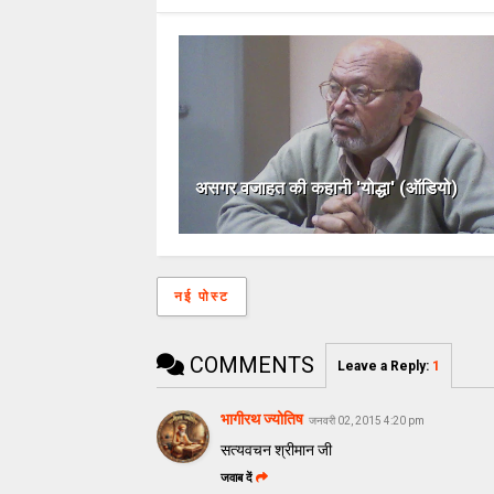
असगर वजाहत की कहानी 'योद्धा' (ऑडियो)
नई पोस्ट
COMMENTS
Leave a Reply
:
1
भागीरथ ज्योतिष
जनवरी 02, 2015 4:20 pm
सत्यवचन श्रीमान जी
जवाब दें