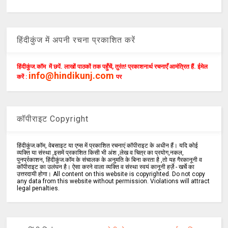
हिंदीकुंज में अपनी रचना प्रकाशित करें
हिंदीकुंज.कॉम में छपें. लाखों पाठकों तक पहुँचें, तुरंत! प्रकाशनार्थ रचनाएँ आमंत्रित हैं. ईमेल
info@hindikunj.com
करें :
पर
कॉपीराइट Copyright
हिंदीकुंज.कॉम, वेबसाइट या एप्स में प्रकाशित रचनाएं कॉपीराइट के अधीन हैं। यदि कोई
व्यक्ति या संस्था ,इसमें प्रकाशित किसी भी अंश ,लेख व चित्र का प्रयोग,नकल,
पुनर्प्रकाशन, हिंदीकुंज.कॉम के संचालक के अनुमति के बिना करता है ,तो यह गैरकानूनी व
कॉपीराइट का उलंघन है। ऐसा करने वाला व्यक्ति व संस्था स्वयं कानूनी हर्ज़े - खर्चे का
उत्तरदायी होगा। All content on this website is copyrighted. Do not copy
any data from this website without permission. Violations will attract
legal penalties.