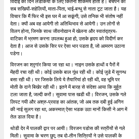
विदाई का दिन लडकियों के लिए कितना शोकमय होता है। बचपन की
,
,
सब सखियों-सहेलियों
माता-पिता
भाई-बन्धु से नाता टूट जाता है। यह
,
विचार कि मैं फिर भी इस घर में आ सकूंगी
उसे तनिक भी संतोष नहीं
देता। क्यों अब वह आयेगी तो अतिथिभाव से आयेगी। उन लोगों से
,
विलग होना
जिनके साथ जीवनोद्यान में खेलना और स्वातंद्त्रय-
,
वाटिका में भ्रमण करना उपलब्ध हुआ हो
उसके हृदय को विदीर्ण कर
,
देता है। आज से उसके सिर पर ऐसा भार पडता है
जो आमरण उठाना
पडेगा।
विरजन का श्रृगांर किया जा रहा था। नाइन उसके हाथों व पैरों में
मेंहदी रचा रही थी। कोई उसके बाल गूंथ रही थी। कोई जुडे में सुगन्ध
,
बसा रही थी। पर जिसके लिये ये तैयारियां हो रही थी
वह भूमि पर
मोती के दाने बिखेर रही थी। इतने में बारह से संदेशा आया कि मुर्हूत
,
,
टला जाता है
जल्दी करों। सुवामा पास खडी थी। विरजन
उसके गले
,
लिपट गयी और अश्रु-प्रवाह का आंतक
जो अब तक दबी हुई अगिन
,
की नाई सुलग रहा था
अकस्मात् ऐसा भडक उठा मानों किसी ने आग में
तेल डाल दिया है।
थोडी देर में पालकी द्वार पर आयी। विरजन पडोस की स्त्रीयों से गले
,
मिली। सुवामा के चरण छुए
तब दो-तीन सित्रियों ने उसे पालकी के