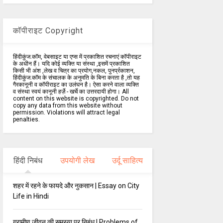
कॉपीराइट Copyright
हिंदीकुंज.कॉम, वेबसाइट या एप्स में प्रकाशित रचनाएं कॉपीराइट
के अधीन हैं। यदि कोई व्यक्ति या संस्था ,इसमें प्रकाशित
किसी भी अंश ,लेख व चित्र का प्रयोग,नकल, पुनर्प्रकाशन,
हिंदीकुंज.कॉम के संचालक के अनुमति के बिना करता है ,तो यह
गैरकानूनी व कॉपीराइट का उलंघन है। ऐसा करने वाला व्यक्ति
व संस्था स्वयं कानूनी हर्ज़े - खर्चे का उत्तरदायी होगा। All
content on this website is copyrighted. Do not
copy any data from this website without
permission. Violations will attract legal
penalties.
हिंदी निबंध
उपयोगी लेख
उर्दू साहित्य
शहर में रहने के फायदे और नुकसान | Essay on City
Life in Hindi
ग्रामीण जीवन की समस्या पर निबंध | Problems of