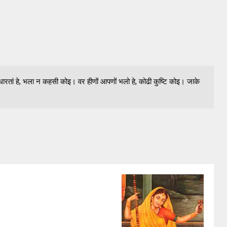
ारतां हे, भला न कहसी कोइ। वर हीणों आपणों भलो हे, कोढी कुष्टि कोइ। जाके