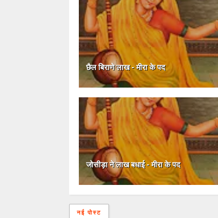
छैल बिराणे लाख - मीरा के पद
जोसीड़ा ने लाख बधाई - मीरा के पद
नई पोस्ट