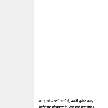
वर हीणों आपणों भलो हे, कोढी कुष्टि कोइ।
जाके संग सीधारतां है, भला कहै सब लोइ।