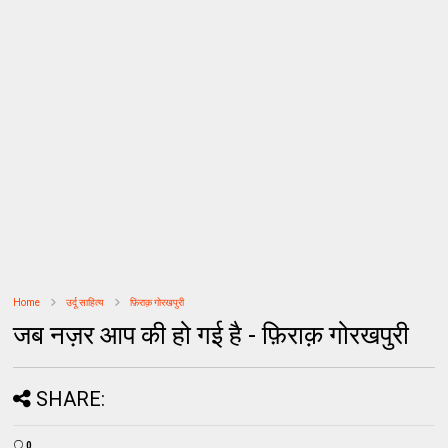
Home
उर्दू साहित्‍य
फ़िराक़ गोरखपुरी
जब नज़र आप की हो गई है - फ़िराक़ गोरखपुरी
SHARE:
0