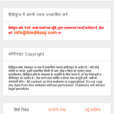
हिंदीकुंज में अपनी रचना प्रकाशित करें
हिंदीकुंज.कॉम में छपें. लाखों पाठकों तक पहुँचें, तुरंत! प्रकाशनार्थ रचनाएँ आमंत्रित हैं. ईमेल
info@hindikunj.com
करें :
पर
कॉपीराइट Copyright
हिंदीकुंज.कॉम, वेबसाइट या एप्स में प्रकाशित रचनाएं कॉपीराइट के अधीन हैं। यदि कोई
व्यक्ति या संस्था ,इसमें प्रकाशित किसी भी अंश ,लेख व चित्र का प्रयोग,नकल,
पुनर्प्रकाशन, हिंदीकुंज.कॉम के संचालक के अनुमति के बिना करता है ,तो यह गैरकानूनी व
कॉपीराइट का उलंघन है। ऐसा करने वाला व्यक्ति व संस्था स्वयं कानूनी हर्ज़े - खर्चे का
उत्तरदायी होगा। All content on this website is copyrighted. Do not copy
any data from this website without permission. Violations will attract
legal penalties.
हिंदी निबंध
उपयोगी लेख
उर्दू साहित्य