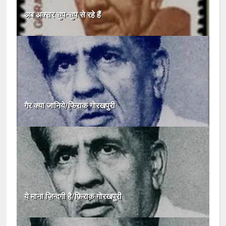
अब अक्सर चुप-चुप से रहे हैं
गैर क्या जानिये/फिराक गोरखपुरी
ये माना ज़िन्दगी है/फ़िराक़ गोरखपुरी