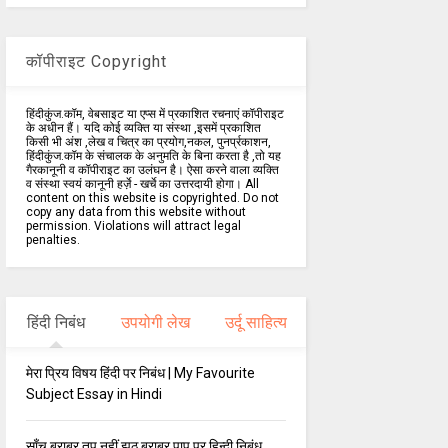
कॉपीराइट Copyright
हिंदीकुंज.कॉम, वेबसाइट या एप्स में प्रकाशित रचनाएं कॉपीराइट
के अधीन हैं। यदि कोई व्यक्ति या संस्था ,इसमें प्रकाशित
किसी भी अंश ,लेख व चित्र का प्रयोग,नकल, पुनर्प्रकाशन,
हिंदीकुंज.कॉम के संचालक के अनुमति के बिना करता है ,तो यह
गैरकानूनी व कॉपीराइट का उलंघन है। ऐसा करने वाला व्यक्ति
व संस्था स्वयं कानूनी हर्ज़े - खर्चे का उत्तरदायी होगा। All
content on this website is copyrighted. Do not
copy any data from this website without
permission. Violations will attract legal
penalties.
हिंदी निबंध
उपयोगी लेख
उर्दू साहित्य
मेरा प्रिय विषय हिंदी पर निबंध | My Favourite
Subject Essay in Hindi
साँच बराबर तप नहीं झूठ बराबर पाप पर हिन्दी निबंध