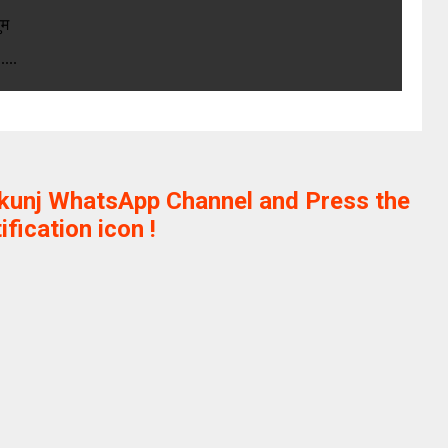
ुम
....
ikunj WhatsApp Channel and Press the
ification icon !