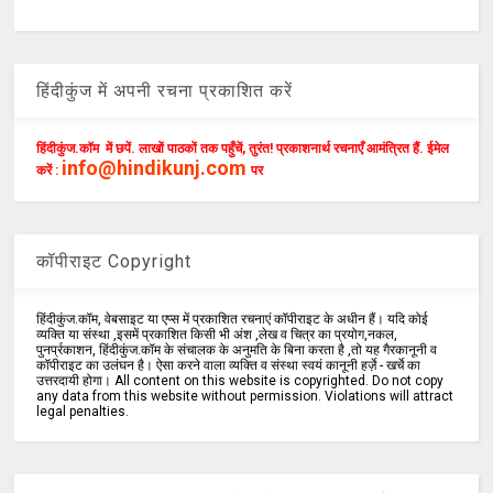
हिंदीकुंज में अपनी रचना प्रकाशित करें
हिंदीकुंज.कॉम में छपें. लाखों पाठकों तक पहुँचें, तुरंत! प्रकाशनार्थ रचनाएँ आमंत्रित हैं. ईमेल
info@hindikunj.com
करें :
पर
कॉपीराइट Copyright
हिंदीकुंज.कॉम, वेबसाइट या एप्स में प्रकाशित रचनाएं कॉपीराइट के अधीन हैं। यदि कोई
व्यक्ति या संस्था ,इसमें प्रकाशित किसी भी अंश ,लेख व चित्र का प्रयोग,नकल,
पुनर्प्रकाशन, हिंदीकुंज.कॉम के संचालक के अनुमति के बिना करता है ,तो यह गैरकानूनी व
कॉपीराइट का उलंघन है। ऐसा करने वाला व्यक्ति व संस्था स्वयं कानूनी हर्ज़े - खर्चे का
उत्तरदायी होगा। All content on this website is copyrighted. Do not copy
any data from this website without permission. Violations will attract
legal penalties.