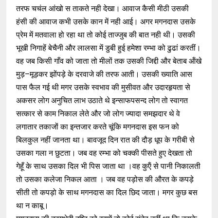
तरफ चचंल आंखो स ताकते नही देखा। आवाज कैसी मीठी उसकी
हंसी की आवाज कभी उसके कान में नही आई। अगर मगनदास उसके
प्रेम में मतवाला हो रहा था तो कोई ताज्जुब की बात नही थी। उसकी
भूखी निगाहें बेचैनी और लालसा में डुबी हुई हमेशा रम्भा को ढुढां करतीं।
वह जब किसी गाँव को जाता तो मीलों तक उसकी जिद्दी और बेताब ऑंखे
मुड़–मूड़कर झोंपड़े के दरवाजे की तरफ आती। उसकी ख्याति आस
पास फैल गई थी मगर उसके स्वभाव की मुसीवत और उदारहृयता से
अकसर लोग अनुचित लाभ उठाते थे इन्साफपसन्द लोग तो स्वागत
सत्कार से काम निकाल लेते और जो लोग ज्यादा समझदार थे वे
लगातार तकाजों का इन्तजार करते चूंकि मगनदास इस फन को
बिलकुल नहीं जानता था। बावजूद दिन रात की दौड़ धूप के गरीबी से
उसका गला न छुटता। जब वह रम्भा को चक्की पीसते हुए देखता तो
गेहूँ के साथ उसका दिल भी पिस जाता था ।वह कुऍं से पानी निकालती
तो उसका कलेजा निकल आता । जब वह पड़ोस की औरत के कपड़े
सीती तो कपड़ो के साथ मगनदास का दिल छिद जाता। मगर कुछ बस
था न काबू।