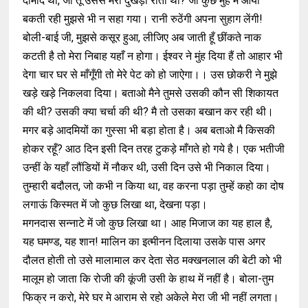
दामाद था, जो तू उससे मेरा दुखड़ा रोती थी? जो कुछ मुंह मे आया
बकती रही मुझसे भी न सहा गया। रानी रुठेंगी अपना सुहाग लेंगी!
बोली-बाई जी, मुझसे कसूर हुआ, लीजिए अब जाती हूँ छींकते नाक
कटती है तो मेरा निबाह यहाँ न होगा। ईश्वर ने मुंह दिया हैं तो आहार भी
देगा चार घर से माँगूँगी तो मेरे पेट को हो जाऐगा।। उस छोकरी ने मुझे
खड़े खड़े निकलवा दिया। बताओ मैने तुमसे उसकी कौन सी शिकायत
की थी? उसकी क्या चर्चा की थी? मै तो उसका बखान कर रही थी।
मगर बड़े आदमियों का गुस्सा भी बड़ा होता है। अब बताओ मै किसकी
होकर रहूँ? आठ दिन इसी दिन तरह टुकड़े माँगते हो गये है। एक भतीजी
उन्हीं के यहाँ लौंडियों में नौकर थी, उसी दिन उसे भी निकाल दिया।
तुम्हारी बदौलत, जो कभी न किया था, वह करना पड़ा तुम्हें कहो का दोष
लगाऊं किस्मत में जो कुछ लिखा था, देखना पड़ा।
मगनदास सन्नाटे में जो कुछ लिखा था। आह मिजाज का यह हाल है,
यह घमण्ड, यह शान! मालिन का इत्मीनन दिलाया उसके पास अगर
दौलत होती तो उसे मालामाल कर देता सेठ मक्खनलाल की बेटी को भी
मालूम हो जाता कि रोजी की कूंजी उसी के हाथ में नहीं है। बोला-तुम
फिक्र न करो, मेरे घर मे आराम से रहो अकेले मेरा जी भी नहीं लगता।