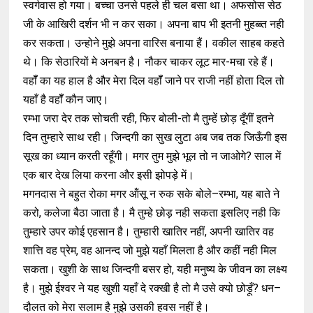
स्वर्गवास हो गया। बच्चा उनसे पहले ही चल बसा था। अफसोस सेठ
जी के आखिरी दर्शन भी न कर सका। अपना बाप भी इतनी मुहब्ब्त नही
कर सकता। उन्होने मुझे अपना वारिस बनाया हैं। वकील साहब कहते
थे। कि सेठारियों मे अनबन है। नौकर चाकर लूट मार-मचा रहे हैं।
वहॉँ का यह हाल है और मेरा दिल वहॉँ जाने पर राजी नहीं होता दिल तो
यहाँ है वहॉँ कौन जाए।
रम्भा जरा देर तक सोचती रही, फिर बोली-तो मै तुम्हें छोड़ दूँगीं इतने
दिन तुम्हारे साथ रही। जिन्दगी का सुख लुटा अब जब तक जिऊँगी इस
सूख का ध्यान करती रहूँगी। मगर तुम मुझे भूल तो न जाओगे? साल में
एक बार देख लिया करना और इसी झोपड़े में।
मगनदास ने बहुत रोका मगर ऑंसू न रुक सके बोले–रम्भा, यह बाते ने
करो, कलेजा बैठा जाता है। मै तुम्हे छोड़ नही सकता इसलिए नही कि
तुम्हारे उपर कोई एहसान है। तुम्हारी खातिर नहीं, अपनी खातिर वह
शात्ति वह प्रेम, वह आनन्द जो मुझे यहाँ मिलता है और कहीं नही मिल
सकता। खुशी के साथ जिन्दगी बसर हो, यही मनुष्य के जीवन का लक्ष्य
है। मुझे ईश्वर ने यह खुशी यहाँ दे रक्खी है तो मै उसे क्यो छोड़ूँ? धन–
दौलत को मेरा सलाम है मुझे उसकी हवस नहीं है।