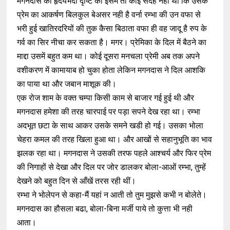
मगनदास की हृदयभेदी दृष्टि को इसमें तो कोई संदेह नहीं था कि उसके
प्रेम का आकर्षण बिलकुल बेअसर नही है वर्ना रम्भा की उन वफा से
भरी हुई खातिरदरियों की तुक कैसा बिठाता वफा ही वह जादू है रुप के
गर्व का सिर नीचा कर सकता है। मगर। प्रेमिका के दिल में बैठने का
माद्दा उसमें बहुत कम था। कोई दूसरा मनचला प्रेमी अब तक अपने
वशीकरण में कामायाब हो चुका होता लेकिन मगनदास ने दिल आशकि
का पाया था और जबान माशूक की।
एक रोज शाम के वक्त चम्पा किसी काम से बाजार गई हुई थी और
मगनदास हमेशा की तरह चारपाई पर पड़ा सपने देख रहा था। रम्भा
अदभूत छटा के साथ आकर उसके समने खडी हो गई। उसका भोला
चेहरा कमल की तरह खिला हुआ था। और आखों से सहानुभूति का भाव
झलक रहा था। मगनदास ने उसकी तरफ पहले आश्चर्य और फिर प्रेम
की निगाहों से देखा और दिल पर जोर डालकर बोला-आओं रम्भा, तुम्हें
देखने को बहुत दिन से आँखें तरस रही थीं।
रम्भा ने भोलेपन से कहा-मैं यहां न आती तो तुम मुझसे कभी न बोलेते।
मगनदास का हौसला बढा, बोला-बिना मर्जी पाये तो कुत्ता भी नही
आता।