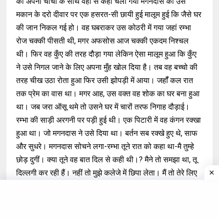
को अपनी चाची के साथ वहां से कही चली गयी मगनदास को उसे
मकान के दरो दीवार पर एक हसरत-सी छायी हुई मालूम हुई कि जैसे घर
की जान निकल गई हो। वह घबराकर उस कोठरी में गया जहां रम्भा
रोज चक्की पीसती थी, मगर अफसोस आज चक्की एकदम निश्चल
थी। फिर वह कुँए की तरह दौड़ा गया लेकिन ऐसा मालूम हुआ कि कुँए
ने उसे निगल जाने के लिए अपना मुँह खोल दिया है। तब वह बच्चो की
तरह चीख उठा रोता हुआ फिर उसी झोपड़ी में आया। जहॉँ कल रात
तक प्रेम का वास था। मगर आह, उस वक्त वह शोक का घर बना हुआ
था। जब जरा ऑसू थमे तो उसने घर में चारों तरफ निगाह दौड़ाई।
रम्भा की साड़ी अरगनी पर पड़ी हुई थी। एक पिटारी में वह कंगन रक्खा
हुआ था। जो मगनदास ने उसे दिया था। बर्तन सब रक्खे हुए थे, साफ
और सुधरे। मगनदास सोचने लगा-रम्भा तूने रात को कहा था-मै तुम्हे
छोड़ दुगीं। क्या तूने वह बात दिल से कही थी।? मैने तो समझा था, तू
दिल्लगी कर रही हैं। नहीं तो मुझे कलेजे में छिपा लेता। मैं तो तेरे लिए
सब कुछ छोड़े बैठा था। तेरा प्रेम मेरे लिए सक कुछ था, आह, मै यों
बेचैन हूं, क्या तू बेचैन नही है? हाय तू रो रही है। मुझे यकीन है कि तू
अब भी लौट आएगी। फिर सजीव कल्पनाओं का एक जमघट उसक