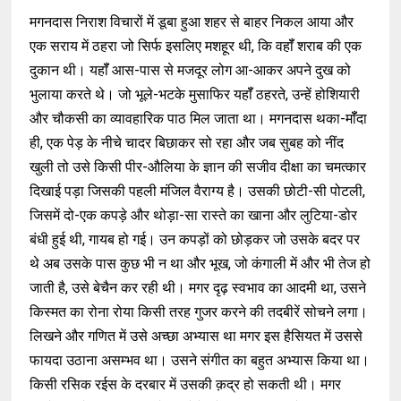
मगनदास निराश विचारों में डूबा हुआ शहर से बाहर निकल आया और
एक सराय में ठहरा जो सिर्फ इसलिए मशहूर थी, कि वहॉँ शराब की एक
दुकान थी। यहॉँ आस-पास से मजदूर लोग आ-आकर अपने दुख को
भुलाया करते थे। जो भूले-भटके मुसाफिर यहॉँ ठहरते, उन्हें होशियारी
और चौकसी का व्यावहारिक पाठ मिल जाता था। मगनदास थका-मॉँदा
ही, एक पेड़ के नीचे चादर बिछाकर सो रहा और जब सुबह को नींद
खुली तो उसे किसी पीर-औलिया के ज्ञान की सजीव दीक्षा का चमत्कार
दिखाई पड़ा जिसकी पहली मंजिल वैराग्य है। उसकी छोटी-सी पोटली,
जिसमें दो-एक कपड़े और थोड़ा-सा रास्ते का खाना और लुटिया-डोर
बंधी हुई थी, गायब हो गई। उन कपड़ों को छोड़कर जो उसके बदर पर
थे अब उसके पास कुछ भी न था और भूख, जो कंगाली में और भी तेज हो
जाती है, उसे बेचैन कर रही थी। मगर दृढ़ स्वभाव का आदमी था, उसने
किस्मत का रोना रोया किसी तरह गुजर करने की तदबीरें सोचने लगा।
लिखने और गणित में उसे अच्छा अभ्यास था मगर इस हैसियत में उससे
फायदा उठाना असम्भव था। उसने संगीत का बहुत अभ्यास किया था।
किसी रसिक रईस के दरबार में उसकी क़द्र हो सकती थी। मगर