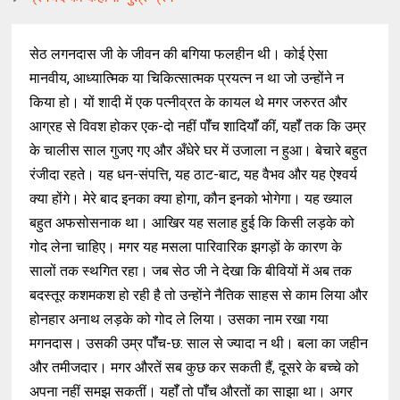
सेठ लगनदास जी के जीवन की बगिया फलहीन थी। कोई ऐसा
मानवीय, आध्यात्मिक या चिकित्सात्मक प्रयत्न न था जो उन्होंने न
किया हो। यों शादी में एक पत्नीव्रत के कायल थे मगर जरुरत और
आग्रह से विवश होकर एक-दो नहीं पॉँच शादियॉँ कीं, यहॉँ तक कि उम्र
के चालीस साल गुजए गए और अँधेरे घर में उजाला न हुआ। बेचारे बहुत
रंजीदा रहते। यह धन-संपत्ति, यह ठाट-बाट, यह वैभव और यह ऐश्वर्य
क्या होंगे। मेरे बाद इनका क्या होगा, कौन इनको भोगेगा। यह ख्याल
बहुत अफसोसनाक था। आखिर यह सलाह हुई कि किसी लड़के को
गोद लेना चाहिए। मगर यह मसला पारिवारिक झगड़ों के कारण के
सालों तक स्थगित रहा। जब सेठ जी ने देखा कि बीवियों में अब तक
बदस्तूर कशमकश हो रही है तो उन्होंने नैतिक साहस से काम लिया और
होनहार अनाथ लड़के को गोद ले लिया। उसका नाम रखा गया
मगनदास। उसकी उम्र पॉँच-छ: साल से ज्यादा न थी। बला का जहीन
और तमीजदार। मगर औरतें सब कुछ कर सकती हैं, दूसरे के बच्चे को
अपना नहीं समझ सकतीं। यहॉँ तो पॉँच औरतों का साझा था। अगर