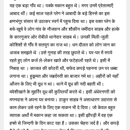
यह एक बड़ा गाँव था। पक्के मकान बहुत थे। मगर उनमें प्रेतात्माऍं
आबाद थीं। कई साल पहले प्लेग ने आबादी के बड़े हिस्से का इस
क्षणभंगुर संसार से उठाकर स्वर्ग में पहुच दिया था। इस वक्त प्लेग के
बचे-खुचे वे लोग गांव के नौजवान और शौकीन जमींदार साहब और हल्के
के कारगुजार ओर रोबीले थानेदार साहब थे। उनकी मिली-जुली
कोशिशों से गॉँव मे सतयुग का राज था। धन दौलत को लोग जान का
अजाब समझते थे ।उसे गुनाह की तरह छुपाते थे। घर-घर में रुपये
रहते हुए लोग कर्ज ले-लेकर खाते और फटेहालों रहते थे। इसी में
निबाह था । काजल की कोठरी थी, सफेद कपड़े पहनना उन पर धब्बा
लगाना था। हुकूमत और जबर्र्दस्ती का बाजार गर्म था। अहीरों को यहाँ
आँजन के लिए भी दूध न था। थाने में दूध की नदी बहती थी।
मवेशीखाने के मुहर्रिर दूध की कुल्लियाँ करते थे। इसी अंधेरनगरी को
मगनदास ने अपना घर बनाया। ठाकुर साहब ने असाधारण उदारता से
काम लेकर उसे रहने के लिए एक माकन भी दे दिया। जो केवल बहुत
व्यापक अर्थो में मकान कहा जा सकता था। इसी झोंपड़ी में वह एक
हफ्ते से जिन्दगी के दिन काट रहा है। उसका चेहरा जर्द है। और कपड़े