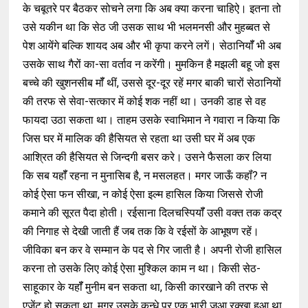
के चबूतरे पर बैठकर सोचने लगा कि अब क्या करना चाहिऐ। इतना तो
उसे यकीन था कि सेठ जी उसक साथ भी भलमनसी और मुहब्बत से
पेश आयेंगे बल्कि शायद अब और भी कृपा करने लगें। सेठानियॉँ भी अब
उसके साथ गैरों का-सा वर्ताव न करेंगी। मुमकिन है मझली बहू जो इस
बच्चे की खुशनसीब मॉँ थीं, उससे दूर-दूर रहें मगर बाकी चारों सेठानियों
की तरफ से सेवा-सत्कार में कोई शक नहीं था। उनकी डाह से वह
फायदा उठा सकता था। ताहम उसके स्वाभिमान ने गवारा न किया कि
जिस घर में मालिक की हैसियत से रहता था उसी घर में अब एक
आश्रित की हैसियत से जिन्दगी बसर करे। उसने फैसला कर लिया
कि सब यहॉँ रहना न मुनासिब है, न मसलहत। मगर जाऊँ कहॉं? न
कोई ऐसा फन सीखा, न कोई ऐसा इल्म हासिल किया जिससे रोजी
कमाने की सूरत पैदा होती। रईसाना दिलचस्पियॉँ उसी वक्त तक कद्र
की निगाह से देखी जाती हैं जब तक कि वे रईसों के आभूषण रहें।
जीविका बन कर वे सम्मान के पद से गिर जाती है। अपनी रोजी हासिल
करना तो उसके लिए कोई ऐसा मुश्किल काम न था। किसी सेठ-
साहूकार के यहॉँ मुनीम बन सकता था, किसी कारखाने की तरफ से
एजेंट हो सकता था, मगर उसके कन्धे पर एक भारी जुआ रक्खा हुआ था,