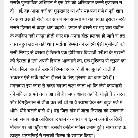
उसके पुरुषोचित अभिमान ने इस पेशे को अख्यितार करने इजाजत न
दी। हॉँ, वह आला दर्जे का घुड़सवार था और यह फन मजे में पूरी शान
के साथ उसकी रोजी का साधन बन सकता था यह पक्का इरादा करके
उसने हिम्मत से कदम आगे बढ़ाये। ऊपर से देखने पर यह बात यकीन
के काबिल नही मालूम होती मगर वह अपना बोझ हलका हो जाने से इस
वक्त बहुत उदास नहीं था। मर्दाना हिम्मत का आदमी ऐसी मुसींबतों को
उसी निगाह से देखता है,जिसमे एक होशियार विद्यार्थी परीक्षा के प्रश्नों
को देखता है उसे अपनी हिम्मत आजमाने का, एक मुश्किल से जूझने का
मौका मिल जाता है उसकी हिम्मत अजनाने ही मजबूत हो जाती है।
अकसर ऐसे मार्के मर्दाना हौसले के लिए प्रेरणा का काम देते हैं।
मगनदास इस जोश़ से कदम बढ़ाता चला जाता था कि जैसे कायमाबी
की मंजिल सामने नजर आ रही है। मगर शायद वहाँ के घोड़ो ने शरारत
और बिगड़ैलपन से तौबा कर ली थी या वे स्वाभाविक रुप बहुत मजे मे
धीमे- धीमे चलने वाले थे। वह जिस गांव में जाता निराशा को उकसाने
वाला जवाब पाता आखिरकार शाम के वक्त जब सूरज अपनी आखिरी
मंजिल पर जा पहुँचा था, उसकी कठिन मंजिल तमाम हुई। नागरघाट के
ठाकुर अटलसिहं ने उसकी चिन्ता मो समाप्त किया।