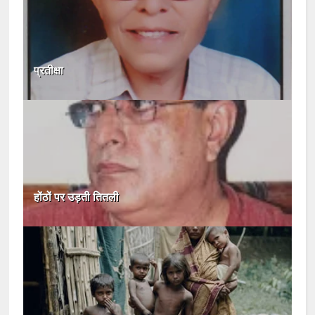
प्रतीक्षा
होंठों पर उड़ती तितली