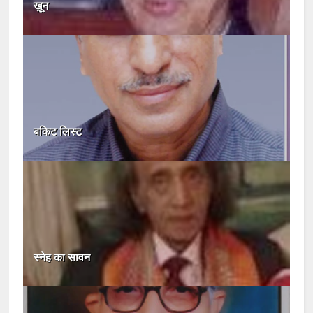
ख़ून
बकिट लिस्ट
स्नेह का सावन