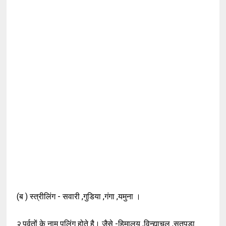
(ब ) स्त्रीलिंग - सवारी ,गुडिया ,गंगा ,यमुना ।
२.पर्वतों के नाम पुलिंग होते है। जैसे -हिमालय ,विन्द्याचल ,सतपुडा