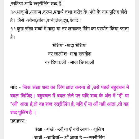
,खटिया आदि स्त्रीलिंग शब्द है।
१०.धातुओं ,अनाज ,द्रव्य ,पदार्थ तथा शरीर के अंगो के नाम पुलिंग होते
है। जैसे -सोना,तांबा ,पानी,तेल,दूध, आदि।
११.कुछ संज्ञा शब्दों में मादा या नर लगाकर लिंग का प्रयोग किया जाता
है।
भेडिया -मादा भेडिया
नर खरगोश -मादा खरगोश
नर छिपकली - मादा छिपकली
नोट -
जिस
संज्ञा
शब्द
का
लिंग
ज्ञात
करना
हो
,
उसे
पहले
बहुवचन
में
बदल
लिजिए।
बहुवचन
में
बदल
लेने
पर
यदि
शब्द
के
अंत
में
"
एँ
"
या
"
आँ
"
आता
है
,
तो
वह
शब्द
स्त्रीलिंग
है
,
यदि
एँ
या
आँ
नही
आता
,
तो
वह
शब्द
पुलिंग
है
।
उदाहरण:-
पंखा --पंखे --आँ या एँ नही आया---पुलिंग
चाबी --चाबियाँ-- आँ आया है ---स्त्रीलिंग