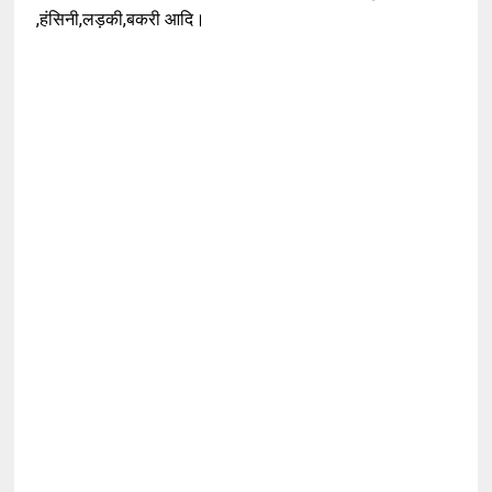
,हंसिनी,लड़की,बकरी आदि।