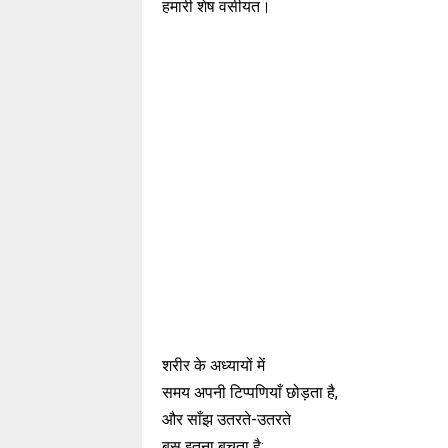
हमारी शेष वसीयत।
शरीर के अध्यायों में
समय अपनी टिप्पणियाँ छोड़ता है,
और साँझ उतरते-उतरते
बस इतना बचता है: