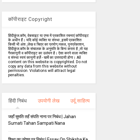
कॉपीराइट Copyright
हिंदीकुंज.कॉम, वेबसाइट या एप्स में प्रकाशित रचनाएं कॉपीराइट
के अधीन हैं। यदि कोई व्यक्ति या संस्था ,इसमें प्रकाशित
किसी भी अंश ,लेख व चित्र का प्रयोग,नकल, पुनर्प्रकाशन,
हिंदीकुंज.कॉम के संचालक के अनुमति के बिना करता है ,तो यह
गैरकानूनी व कॉपीराइट का उलंघन है। ऐसा करने वाला व्यक्ति
व संस्था स्वयं कानूनी हर्ज़े - खर्चे का उत्तरदायी होगा। All
content on this website is copyrighted. Do not
copy any data from this website without
permission. Violations will attract legal
penalties.
हिंदी निबंध
उपयोगी लेख
उर्दू साहित्य
जहाँ सुमति तहँ संपति नाना पर निबंध | Jahan
Sumati Tahan Sampati Nana
शिक्षा का उद्देश्य पर निबंध | Essay On Shiksha Ka