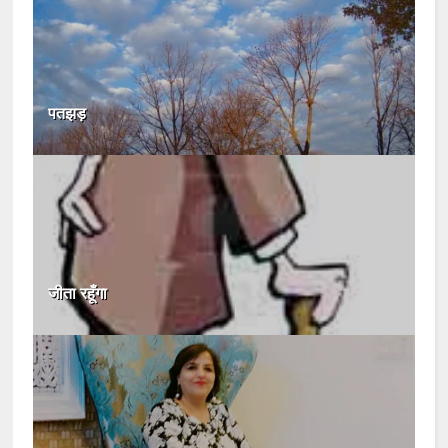
पतझड़
जीता रहूँगा