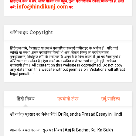
हिंदीकुंज.कॉम में छपें. लाखों पाठकों तक पहुँचें, तुरंत! प्रकाशनार्थ रचनाएँ आमंत्रित हैं. ईमेल
info@hindikunj.com
करें :
पर
कॉपीराइट Copyright
हिंदीकुंज.कॉम, वेबसाइट या एप्स में प्रकाशित रचनाएं कॉपीराइट के अधीन हैं। यदि कोई
व्यक्ति या संस्था ,इसमें प्रकाशित किसी भी अंश ,लेख व चित्र का प्रयोग,नकल,
पुनर्प्रकाशन, हिंदीकुंज.कॉम के संचालक के अनुमति के बिना करता है ,तो यह गैरकानूनी व
कॉपीराइट का उलंघन है। ऐसा करने वाला व्यक्ति व संस्था स्वयं कानूनी हर्ज़े - खर्चे का
उत्तरदायी होगा। All content on this website is copyrighted. Do not copy
any data from this website without permission. Violations will attract
legal penalties.
हिंदी निबंध
उपयोगी लेख
उर्दू साहित्य
डॉ राजेंद्र प्रसाद पर निबंध हिंदी | Dr Rajendra Prasad Essay in Hindi
आज की बचत कल का सुख पर निबंध | Aaj Ki Bachat Kal Ka Sukh