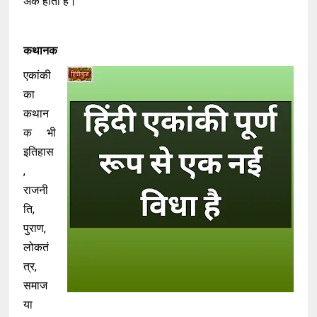
अंक होता है।
कथानक
एकांकी
का
कथान
क भी
इतिहास
,
राजनी
ति,
पुराण,
लोकतं
त्र,
समाज
या