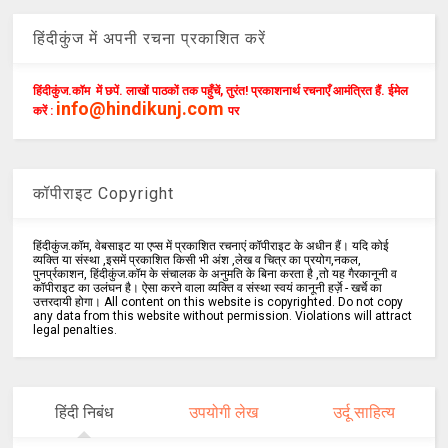
हिंदीकुंज में अपनी रचना प्रकाशित करें
हिंदीकुंज.कॉम में छपें. लाखों पाठकों तक पहुँचें, तुरंत! प्रकाशनार्थ रचनाएँ आमंत्रित हैं. ईमेल
info@hindikunj.com
करें :
पर
कॉपीराइट Copyright
हिंदीकुंज.कॉम, वेबसाइट या एप्स में प्रकाशित रचनाएं कॉपीराइट के अधीन हैं। यदि कोई
व्यक्ति या संस्था ,इसमें प्रकाशित किसी भी अंश ,लेख व चित्र का प्रयोग,नकल,
पुनर्प्रकाशन, हिंदीकुंज.कॉम के संचालक के अनुमति के बिना करता है ,तो यह गैरकानूनी व
कॉपीराइट का उलंघन है। ऐसा करने वाला व्यक्ति व संस्था स्वयं कानूनी हर्ज़े - खर्चे का
उत्तरदायी होगा। All content on this website is copyrighted. Do not copy
any data from this website without permission. Violations will attract
legal penalties.
हिंदी निबंध
उपयोगी लेख
उर्दू साहित्य