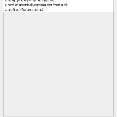
१. अपनी टिप्पणी में सभ्य भाषा का प्रयोग करें .
२. किसी की भावनाओं को आहत करने वाली टिप्पणी न करें .
३. अपनी वास्तविक राय प्रकट करें .