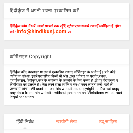
हिंदीकुंज में अपनी रचना प्रकाशित करें
हिंदीकुंज.कॉम में छपें. लाखों पाठकों तक पहुँचें, तुरंत! प्रकाशनार्थ रचनाएँ आमंत्रित हैं. ईमेल
info@hindikunj.com
करें :
पर
कॉपीराइट Copyright
हिंदीकुंज.कॉम, वेबसाइट या एप्स में प्रकाशित रचनाएं कॉपीराइट के अधीन हैं। यदि कोई
व्यक्ति या संस्था ,इसमें प्रकाशित किसी भी अंश ,लेख व चित्र का प्रयोग,नकल,
पुनर्प्रकाशन, हिंदीकुंज.कॉम के संचालक के अनुमति के बिना करता है ,तो यह गैरकानूनी व
कॉपीराइट का उलंघन है। ऐसा करने वाला व्यक्ति व संस्था स्वयं कानूनी हर्ज़े - खर्चे का
उत्तरदायी होगा। All content on this website is copyrighted. Do not copy
any data from this website without permission. Violations will attract
legal penalties.
हिंदी निबंध
उपयोगी लेख
उर्दू साहित्य