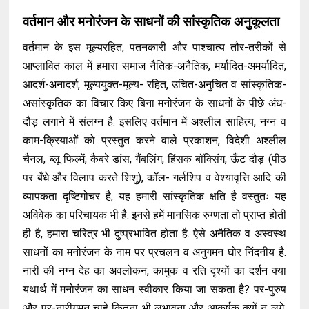
वर्तमान और मनोरंजन के साधनों की सांस्कृतिक अनुकूलता
वर्तमान के इस मूल्यरहित, पतनकारी और पाश्चात्य तौर-तरीकों से
आप्लावित काल में हमारा समाज नैतिक-अनैतिक, मर्यादित-अमर्यादित,
आदर्श-अनादर्श, मूल्ययुक्त-मूल्य- रहित, उचित-अनुचित व सांस्कृतिक-
असांस्कृतिक का विचार किए बिना मनोरंजन के साधनों के पीछे अंध-
दौड़ लगाने में संलग्न है. इसलिए वर्तमान में अश्लील साहित्य, नग्न व
काम-क्रियाओं को प्रस्तुत करने वाले प्रकाशन, विदेशी अश्लील
चैनल, ब्लू फिल्में, कैबरे डांस, गैंबलिंग, हिंसक बॉक्सिंग, ऊँट दौड़ (पीठ
पर बँधे और विलाप करते शिशु), कॉल- गर्लशिप व वेश्यावृत्ति आदि की
व्यापकता दृष्टिगोचर है, यह हमारी सांस्कृतिक क्षति है वस्तुतः यह
अविवेक का परिचायक भी है. इनसे हमें मानसिक रुग्णता तो प्राप्त होती
ही है, हमारा चरित्र भी दुष्प्रभावित होता है. ऐसे अनैतिक व अस्वस्थ
साधनों का मनोरंजन के नाम पर प्रचलन व अनुगमन घोर निंदनीय है.
नारी की नग्न देह का अवलोकन, कामुक व रति दृश्यों का दर्शन क्या
यथार्थ में मनोरंजन का साधन स्वीकार किया जा सकता है? पर-पुरुष
और पर-नारीगमन चाहे कितना भी लुभावना और आकर्षक क्यों न लगे,