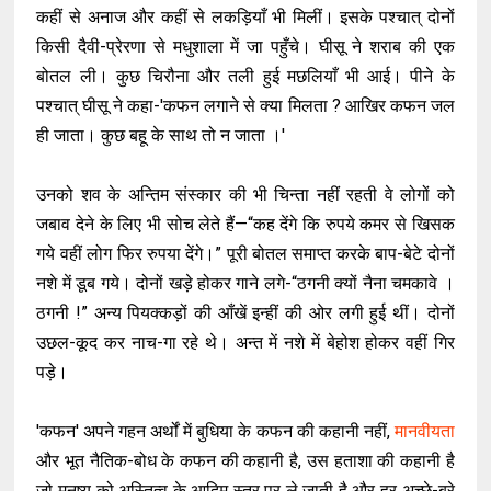
कहीं से अनाज और कहीं से लकड़ियाँ भी मिलीं। इसके पश्चात् दोनों
किसी दैवी-प्रेरणा से मधुशाला में जा पहुँचे। घीसू ने शराब की एक
बोतल ली। कुछ चिरौना और तली हुई मछलियाँ भी आई। पीने के
पश्चात् घीसू ने कहा-'कफन लगाने से क्या मिलता ? आखिर कफन जल
ही जाता। कुछ बहू के साथ तो न जाता ।'
उनको शव के अन्तिम संस्कार की भी चिन्ता नहीं रहती वे लोगों को
जबाव देने के लिए भी सोच लेते हैं—“कह देंगे कि रुपये कमर से खिसक
गये वहीं लोग फिर रुपया देंगे।” पूरी बोतल समाप्त करके बाप-बेटे दोनों
नशे में डूब गये। दोनों खड़े होकर गाने लगे-“ठगनी क्यों नैना चमकावे ।
ठगनी !” अन्य पियक्कड़ों की आँखें इन्हीं की ओर लगी हुई थीं। दोनों
उछल-कूद कर नाच-गा रहे थे। अन्त में नशे में बेहोश होकर वहीं गिर
पड़े।
'कफन' अपने गहन अर्थों में बुधिया के कफन की कहानी नहीं,
मानवीयता
और भूत नैतिक-बोध के कफन की कहानी है, उस हताशा की कहानी है
जो मनुष्य को अस्तित्व के आदिम स्तर पर ले जाती है और हर अच्छे-बुरे