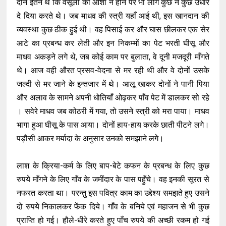
दीन इतने थे कि वसूली की आशा न होने पर भी लोग कुछ न कुछ उधार
दे दिया करते थे। जब माधव की स्त्री यहाँ आई थी, इस खानदान की
व्यवस्था कुछ ठीक हुई थी। वह पिसाई कर और घास छीलकर एक सेर
आटे का प्रबन्ध कर लेती और इन निकम्मों का पेट भरती घीसू और
माधव अकड़ने लगे थे, जब कोई काम पर बुलाता, वे दूनी मजदूरी माँगते
थे। आज वही औरत प्रसव-वेदना से मर रही थी और वे दोनों उसके
जल्दी से मर जाने के इन्तजार में थे। आलू खाकर दोनों ने पानी पिया
और अलाव के सामने अपनी धोतियाँ ओढ़कर पाँव पेट में डालकर सो रहे
। सवेरे माधव जब कोठरी में गया, तो उसने स्त्री को मरा पाया। माधव
भागा हुआ घीसू के पास आया। दोनों हाय-हाय करके छाती पीटने लगे।
पड़ौसी आकर मर्यादा के अनुसार उनको समझाने लगे।
लाश के क्रिया-कर्म के लिए बाप-बेटे कफन के प्रबन्ध के लिए कुछ
रुपये माँगने के लिए गाँव के जमींदार के पास पहुँचे। वह इनकी सूरत से
नफरत करता था। परन्तु इस पवित्र काम का उद्देश्य समझते हुए उसने
दो रुपये निकालकर फेंक दिये। गाँव के बनिये एवं महाजन से भी कुछ
प्राप्ति हो गई। हौले-धीरे करते हुए पाँच रुपये की अच्छी रकम हो गई