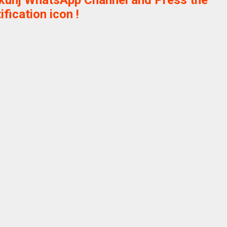
ikunj WhatsApp Channel and Press the
ification icon !