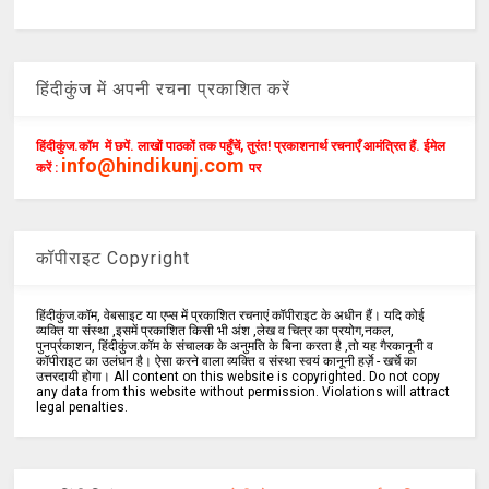
हिंदीकुंज में अपनी रचना प्रकाशित करें
हिंदीकुंज.कॉम में छपें. लाखों पाठकों तक पहुँचें, तुरंत! प्रकाशनार्थ रचनाएँ आमंत्रित हैं. ईमेल
info@hindikunj.com
करें :
पर
कॉपीराइट Copyright
हिंदीकुंज.कॉम, वेबसाइट या एप्स में प्रकाशित रचनाएं कॉपीराइट के अधीन हैं। यदि कोई
व्यक्ति या संस्था ,इसमें प्रकाशित किसी भी अंश ,लेख व चित्र का प्रयोग,नकल,
पुनर्प्रकाशन, हिंदीकुंज.कॉम के संचालक के अनुमति के बिना करता है ,तो यह गैरकानूनी व
कॉपीराइट का उलंघन है। ऐसा करने वाला व्यक्ति व संस्था स्वयं कानूनी हर्ज़े - खर्चे का
उत्तरदायी होगा। All content on this website is copyrighted. Do not copy
any data from this website without permission. Violations will attract
legal penalties.