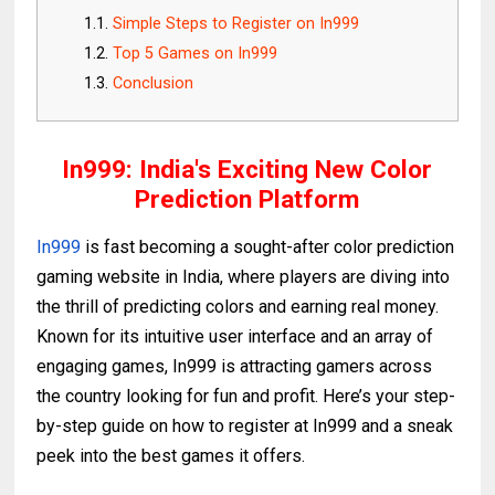
Simple Steps to Register on In999
Top 5 Games on In999
Conclusion
In999: India's Exciting New Color
Prediction Platform
In999
is fast becoming a sought-after color prediction
gaming website in India, where players are diving into
the thrill of predicting colors and earning real money.
Known for its intuitive user interface and an array of
engaging games, In999 is attracting gamers across
the country looking for fun and profit. Here’s your step-
by-step guide on how to register at In999 and a sneak
peek into the best games it offers.