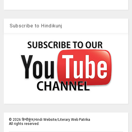
Subscribe to Hindikunj
©
2026
हिन्दीकुंज,Hindi Website/Literary Web Patrika
All rights reserved.