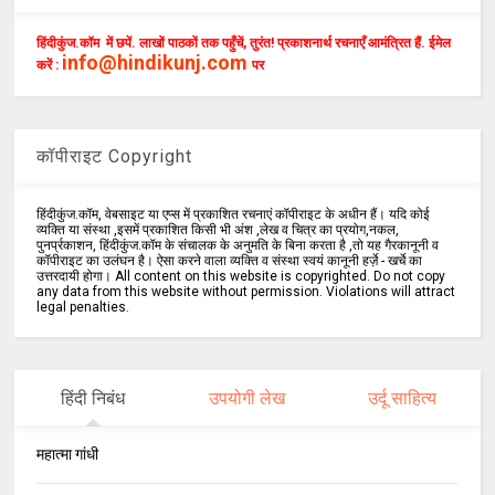
हिंदीकुंज.कॉम में छपें. लाखों पाठकों तक पहुँचें, तुरंत! प्रकाशनार्थ रचनाएँ आमंत्रित हैं. ईमेल
info@hindikunj.com
करें :
पर
कॉपीराइट Copyright
हिंदीकुंज.कॉम, वेबसाइट या एप्स में प्रकाशित रचनाएं कॉपीराइट के अधीन हैं। यदि कोई
व्यक्ति या संस्था ,इसमें प्रकाशित किसी भी अंश ,लेख व चित्र का प्रयोग,नकल,
पुनर्प्रकाशन, हिंदीकुंज.कॉम के संचालक के अनुमति के बिना करता है ,तो यह गैरकानूनी व
कॉपीराइट का उलंघन है। ऐसा करने वाला व्यक्ति व संस्था स्वयं कानूनी हर्ज़े - खर्चे का
उत्तरदायी होगा। All content on this website is copyrighted. Do not copy
any data from this website without permission. Violations will attract
legal penalties.
हिंदी निबंध
उपयोगी लेख
उर्दू साहित्य
महात्मा गांधी