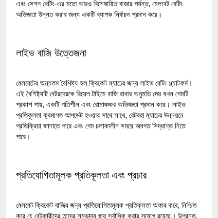
এবং সেশন বেটিং-এর মতো আরও বিশেষায়িত বাজার পর্যন্ত, মেলবেট বেটিং
অভিজ্ঞতা উন্নত করার জন্য একটি ব্যাপক নির্বাচন প্রদান করে।
লাইভ বাজি উত্তেজনা
মেলবেটের অন্যতম বৈশিষ্ট্য হল ক্রিকেট ম্যাচের জন্য লাইভ বেটিং প্ল্যাটফর্ম।
এই বৈশিষ্ট্যটি বেটরদেরকে রিয়েল টাইমে বাজি রাখার অনুমতি দেয় যখন গেমটি
প্রকাশ পায়, একটি গতিশীল এবং রোমাঞ্চকর অভিজ্ঞতা প্রদান করে। লাইভ
প্রতিকূলতা ক্রমাগত আপডেট হওয়ার সাথে সাথে, বেটররা ম্যাচের উন্নয়নে
প্রতিক্রিয়া জানাতে পারে এবং গেম চলাকালীন সময়ে অবগত সিদ্ধান্ত নিতে
পারে।
প্রতিযোগিতামূলক প্রতিকূলতা এবং প্রচার
মেলবেট ক্রিকেট বাজির জন্য প্রতিযোগিতামূলক প্রতিকূলতা অফার করে, নিশ্চিত
করে যে বেটকারীদের তাদের সম্ভাব্য জয় সর্বাধিক করার সুযোগ রয়েছে। উপরন্তু,