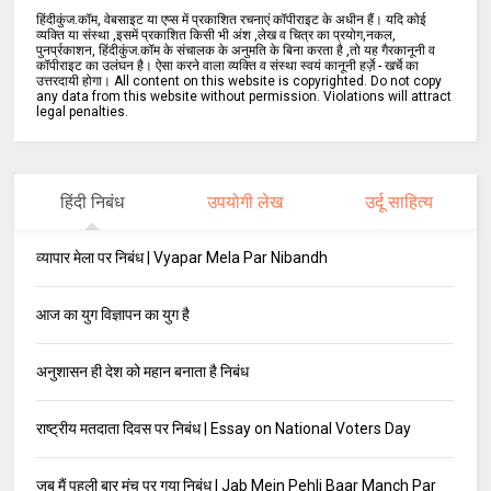
हिंदीकुंज.कॉम, वेबसाइट या एप्स में प्रकाशित रचनाएं कॉपीराइट के अधीन हैं। यदि कोई
व्यक्ति या संस्था ,इसमें प्रकाशित किसी भी अंश ,लेख व चित्र का प्रयोग,नकल,
पुनर्प्रकाशन, हिंदीकुंज.कॉम के संचालक के अनुमति के बिना करता है ,तो यह गैरकानूनी व
कॉपीराइट का उलंघन है। ऐसा करने वाला व्यक्ति व संस्था स्वयं कानूनी हर्ज़े - खर्चे का
उत्तरदायी होगा। All content on this website is copyrighted. Do not copy
any data from this website without permission. Violations will attract
legal penalties.
हिंदी निबंध
उपयोगी लेख
उर्दू साहित्य
व्यापार मेला पर निबंध | Vyapar Mela Par Nibandh
आज का युग विज्ञापन का युग है
अनुशासन ही देश को महान बनाता है निबंध
राष्ट्रीय मतदाता दिवस पर निबंध | Essay on National Voters Day
जब मैं पहली बार मंच पर गया निबंध | Jab Mein Pehli Baar Manch Par