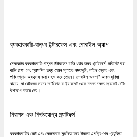
ব্যবহারকারী-বান্ধব ইন্টারফেস এবং মোবাইল অ্যাপ
মেলবেটের ব্যবহারকারী-বান্ধব ইন্টারফেস বাজি ধরার জন্য প্ল্যাটফর্মে নেভিগেট করা,
বাজি রাখা এবং প্রাসঙ্গিক তথ্য যেমন ম্যাচের সময়সূচী, লাইভ স্কোর এবং
পরিসংখ্যান অ্যাক্সেস করা সহজ করে তোলে। মোবাইল অ্যাপটি আরও সুবিধা
বাড়ায়, যা বেটরদের তাদের স্মার্টফোন বা ট্যাবলেট থেকে চলতে চলতে ক্রিকেট বেটিং
উপভোগ করতে দেয়।
নিরাপদ এবং নির্ভরযোগ্য প্ল্যাটফর্ম
ব্যবহারকারীর ডেটা এবং লেনদেনকে সুরক্ষিত করে উন্নত এনক্রিপশন প্রযুক্তি