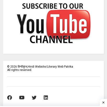
©
2026
हिन्दीकुंज,Hindi Website/Literary Web Patrika
All rights reserved.